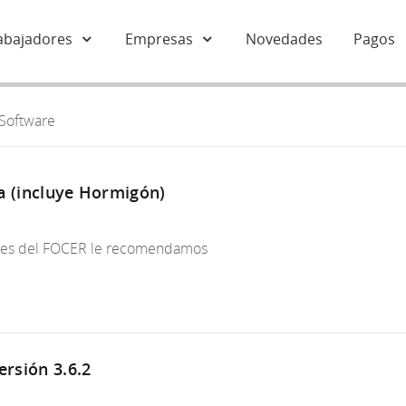
abajadores
Empresas
Novedades
Pagos
Software
a (incluye Hormigón)
iones del FOCER le recomendamos
ersión 3.6.2